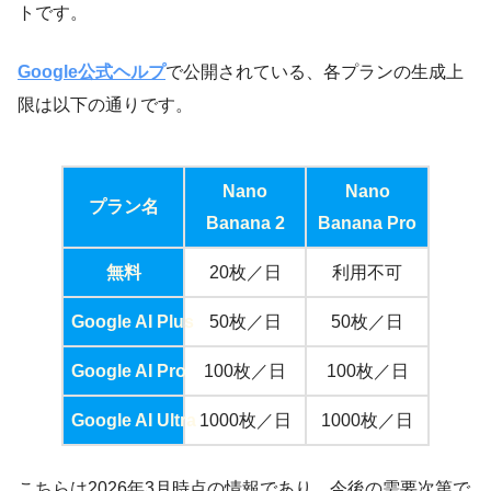
トです。
Google公式ヘルプ
で公開されている、各プランの生成上
限は以下の通りです。
Nano
Nano
プラン名
Banana 2
Banana Pro
無料
20枚／日
利用不可
Google AI Plus
50枚／日
50枚／日
Google AI Pro
100枚／日
100枚／日
Google AI Ultra
1000枚／日
1000枚／日
こちらは2026年3月時点の情報であり、今後の需要次第で