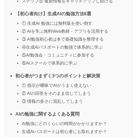
ステップ⑤ 最新情報をキャッチアップし続ける
【初心者向け】生成AIの勉強方法6選
① 生成AI 勉強には無料版を使い倒す
② AIを学ぶ無料Web教材・アプリを活用する
③ AI勉強初心者は本で基礎知識を整理する
④生成AIパスポートの勉強で体系的に学ぶ
⑤AI勉強会・コミュニティに参加する
⑥AIスクールで体系的に学ぶ
初心者がつまずく3つのポイントと解決策
① 指示が曖昧でAIがうまく使えない
② AIの回答をそのまま信じてしまう
③ 情報の多さに混乱してしまう
AIの勉強に関するよくある質問
AI勉強にどのくらいの時間がかかりますか？
生成AIパスポートは初心者にも取れますか？