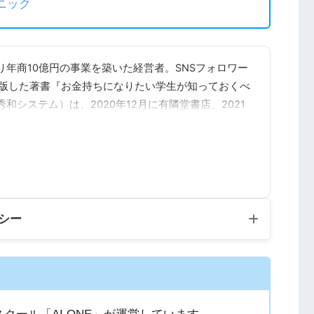
ニック
年商10億円の事業を築いた経営者。SNSフォロワー
出版した著書『お金持ちになりたい学生が知っておくべ
和システム）は、2020年12月に有隣堂書店、2021
ス書ランキングで1位を獲得。
クール『AI ONE』と、5000名超在籍の『物販ONE』を
最大化できる時代」を提唱している。受講生の自由な働
リシー