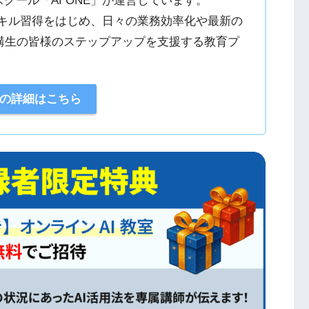
クール「AI ONE」が運営しています。
Iスキル習得をはじめ、日々の業務効率化や最新の
講生の皆様のステップアップを支援する教育プ
ogleなど）の公式ドキュメントや一次情報を参照
AIモデルに関する技術的知見をもとに解説
NEの詳細はこちら
、実務での活用事例に基づくリアルな情報を掲
引用・参照内容の例
AI事業者ガイドライン