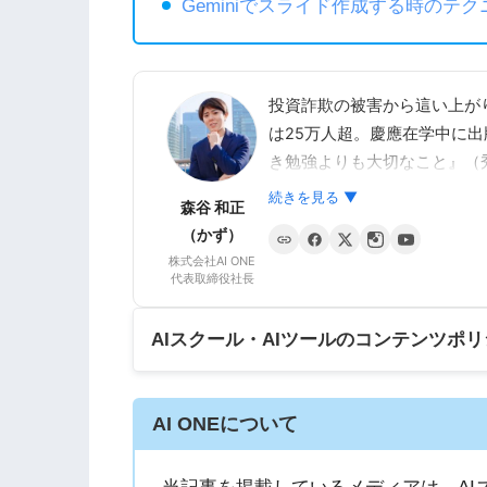
Geminiでスライド作成する時のテク
投資詐欺の被害から這い上がり
は25万人超。慶應在学中に
き勉強よりも大切なこと』（秀
年1月にTSUTAYAのビジネ
続きを見る ▼
森谷 和正
生徒数1,000人を超えるAIス
（かず）
運営。「AIで個人が収益を
株式会社AI ONE
き方を支援する。
代表取締役社長
AIスクール・AIツールのコンテンツポ
AI ONEについて