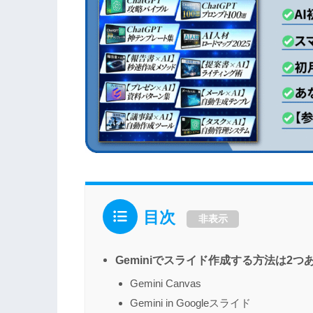
各AI開発企業（OpenAI等）
独立行政法人 情報処理推進機構
（IPA）
目次
非表示
Geminiでスライド作成する方法は2つ
Gemini Canvas
Gemini in Googleスライド