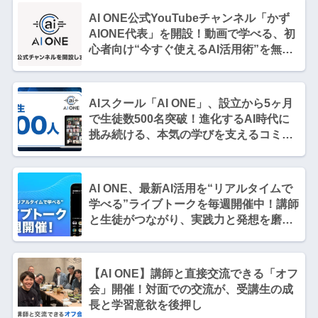
AI ONE公式YouTubeチャンネル「かず
AIONE代表」を開設！動画で学べる、初
心者向け“今すぐ使えるAI活用術”を無料
で公開中
AIスクール「AI ONE」、設立から5ヶ月
で生徒数500名突破！進化するAI時代に
挑み続ける、本気の学びを支えるコミュ
ニティ
AI ONE、最新AI活用を“リアルタイムで
学べる”ライブトークを毎週開催中！講師
と生徒がつながり、実践力と発想を磨け
るライブ講座
【AI ONE】講師と直接交流できる「オフ
会」開催！対面での交流が、受講生の成
長と学習意欲を後押し