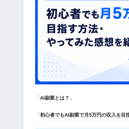
「
AI副業とは？
」
「
初心者でもAI副業で月5万円の収入を目