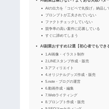
AI副業は稼げない？よくある失敗パタ
AIの出力を「コピペで丸投げ」納品し
プロンプトが工夫されていない
ファクトチェックしていない
競争率の高い案件に応募している
すぐに諦めてしまう
AI副業おすすめ12選【初心者でもでき
1.AI画像・イラスト制作
2.LINEスタンプ作成・販売
3.アフィリエイト
4.オリジナルグッズ作成・販売
5.note・ブログの運営
6.動画作成・編集
7.Webライティング
8.プロンプト作成・販売
9.SEOマーケティング