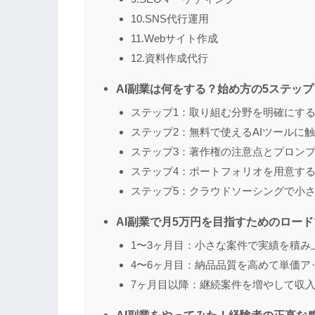
10.SNS代行運用
11.Webサイト作成
12.資料作成代行
AI副業は何をする？始め方の5ステッ
ステップ1：取り組む分野を明確にす
ステップ2：無料で使えるAIツールに
ステップ3：著作権の注意点とプロン
ステップ4：ポートフォリオを用意す
ステップ5：クラウドソーシングで小
AI副業で月5万円を目指すためのロー
1〜3ヶ月目：小さな案件で実績を積み
4〜6ヶ月目：納品品質を高めて単価ア
7ヶ月目以降：継続案件を増やして収入