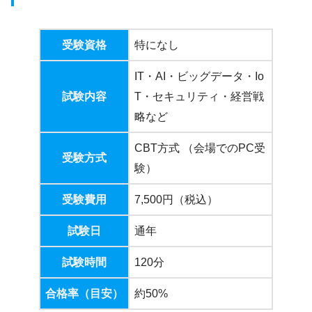
受験資格
特になし
IT・AI・ビッグデータ・Io
試験内容
T・セキュリティ・経営戦
略など
CBT方式 （会場でのPC受
受験方式
験）
受験費用
7,500円（税込）
試験日
通年
試験時間
120分
合格率（目安）
約50%