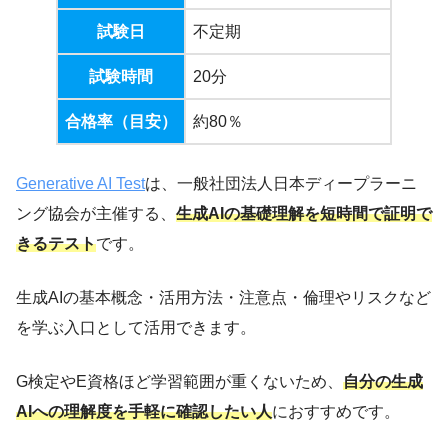
試験日
不定期
試験時間
20分
合格率（目安）
約80％
Generative AI Test
は、一般社団法人日本ディープラーニ
ング協会が主催する、
生成AIの基礎理解を短時間で証明で
きるテスト
です。
生成AIの基本概念・活用方法・注意点・倫理やリスクなど
を学ぶ入口として活用できます。
G検定やE資格ほど学習範囲が重くないため、
自分の生成
AIへの理解度を手軽に確認したい
人
におすすめです。