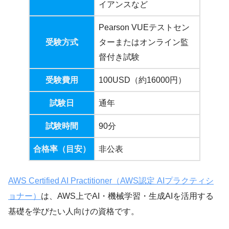
イアンスなど
Pearson VUEテストセン
受験方式
ターまたはオンライン監
督付き試験
受験費用
100USD（約16000円）
試験日
通年
試験時間
90分
合格率（目安）
非公表
AWS Certified AI Practitioner（AWS認定 AIプラクティシ
ョナー）
は、AWS上でAI・機械学習・生成AIを活用する
基礎を学びたい人向けの資格です。