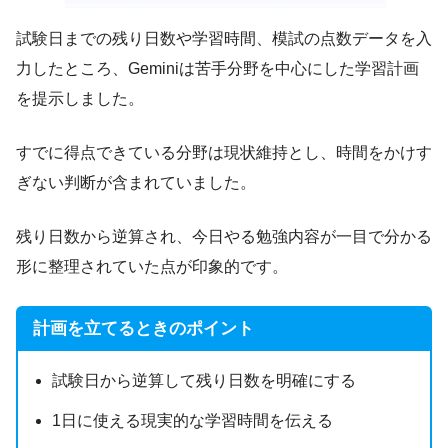
試験日までの残り日数や学習時間、模試の点数データを入
力したところ、Geminiは苦手分野を中心にした学習計画
今後は
AIを使いこなすスキル
が大切になっ
を提示しました。
てくるので、学んでおいて損はありません
ね！
すでに得点できている分野は現状維持とし、時間をかけす
ぎない判断が含まれていました。
AI ONEでは、初心者でも理解しやすい解説
残り日数から逆算され、今日やる勉強内容が一目で分かる
を提供しています。
形に整理されていた点が印象的です。
かず
今なら
公式LINEで無料プレゼント配布中
な
ので、是非チェックしてみて下さい。
計画を立てるときのポイント
試験日から逆算して残り日数を明確にする
1日に使える現実的な学習時間を伝える