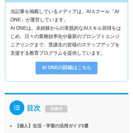
当記事を掲載しているメディアは、AIスクール「AI
ONE」が運営しています。
AI ONEは、未経験からの実践的なAIスキル習得をは
じめ、日々の業務効率化や最新のプロンプトエンジ
ニアリングまで、受講生の皆様のステップアップを
各AIツール開発元（OpenAI、Googleなど）の公
支援する教育プログラムを提供しています。
式ドキュメントや一次情報を参照
最新のプロンプトエンジニアリングやAIモデルに
AI ONEの詳細はこちら
関する技術的知見をもとに解説
実際の受講生へのアンケート調査や、実務での活
用事例に基づくリアルな情報を掲載
目次
非表示
【個人】生活・学習の活用ガイド5選