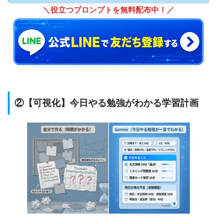
＼役立つプロンプトを無料配布中！／
設立わずか
半年で生徒数1,000人
を突破！
「AIで個人が収益を最大化できる時代」を提唱
し、
初心者でも理解しやすい解説
を提供
講師や他の受講者との交流が出来るオフ会も開催
②【可視化】今日やる勉強がわかる学習計画
僕がAI ONEの代表を務めています！
かず