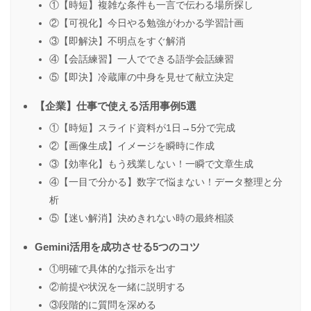
①【時短】複雑な条件も一言で伝わる場所探し
②【可視化】今日やる勉強がわかる学習計画
参照元
引用・参照内容の例
③【即解決】不明点をすぐ解消
④【会話練習】一人でできる語学会話練習
AI事業者ガイドライ
総務省・経済産業省
⑤【即決】冷蔵庫の中身を見せて献立決定
ン
【企業】仕事で使える活用事例5選
公式リリース・API
各AI開発企業
①【時短】スライド資料が1日→5分で完成
利用規約・セキュリ
②【画像生成】イメージを瞬時に作成
（OpenAI等）
ティポリシー
③【効率化】もう残業しない！一瞬で文章生成
④【一目で分かる】数字で悩まない！データ整理と分
AI利活用における情
独立行政法人 情報処
析
報セキュリティ動
⑤【迷い解消】決めきれない時の最終相談
理推進機構（IPA）
向・ガイドライン
Gemini活用を成功させる5つのコツ
①明確で具体的な指示を出す
②前提や状況を一緒に説明する
③段階的に質問を深める