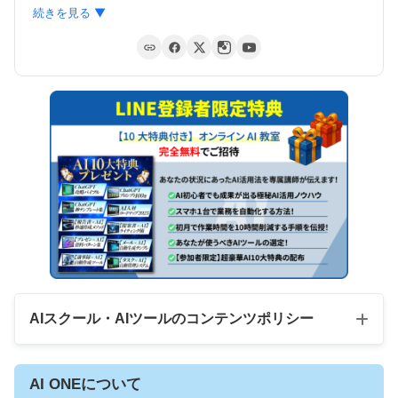
くべき勉強よりも大切なこと』（秀和システム）は、
続きを見る ▼
2020年12月に有隣堂書店、2021年1月にTSUTAYAのビ
ジネス書ランキングで1位を獲得。
生徒数1,000人を超えるAIスクール『AI ONE』と、
5000名超在籍の『物販ONE』を運営。「AIで個人が収
益を最大化できる時代」を提唱している。受講生の自
由な働き方を支援する。
AIスクール・AIツールのコンテンツポリシー
AI ONEについて