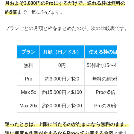
月およそ3,000円のProにするだけで、送れる枠は無料の
約5倍
まで一気に伸びます。
プランごとの月額と枠をまとめたのが、次の比較表です。
プラン
月額（円／ドル）
使える枠の目安
無料
0円
5時間で15〜40回
S
Pro
約3,000円／$20
無料の約5倍
Max 5x
約15,000円／$100
Proの5倍
Max 20x
約30,000円／$200
Proの20倍
迷ったときは、上限に当たるのがたまになら無料のまま、
週に何度も作業が止まるならProへ切り替える合図
と考え