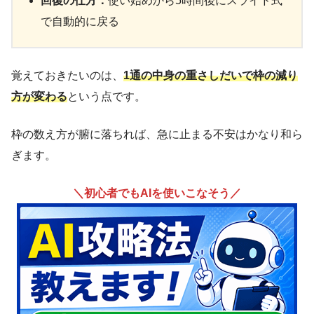
回復の仕方：
使い始めから5時間後にスライド式
で自動的に戻る
覚えておきたいのは、
1通の中身の重さしだいで枠の減り
方が変わる
という点です。
枠の数え方が腑に落ちれば、急に止まる不安はかなり和ら
ぎます。
＼初心者でもAIを使いこなそう／