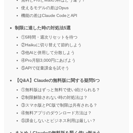
無料とProとMaxの枠はどう違う？
使えるモデルの差はOpus
機能の差はClaude CodeとAPI
制限に達した時の対処法5選
①5時間・週次リセットを待つ
②Haikuに切り替えて節約しよう
③他AIと併用して分散しよう
④Pro月額3,000円にあげよう
⑤APIで従量課金を試そう
【Q&A】Claudeの無料版に関する疑問5つ
①無料版はずっと無料で使い続けられる？
②制限解除されない時の対処法は？
③スマホ版とPC版で制限は共有される？
④無料アプリのダウンロード方法は？
⑤課金しないとビジネス利用は厳しい？
まとめ｜Claudeの無料版を賢く使い倒そう