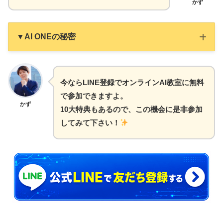
かず
▼AI ONEの秘密
投資詐欺の被害から這い上がり、年商10億
今ならLINE登録でオンラインAI教室に無料
円の事業を築いた僕が代表をしています！
で参加できますよ。
かず
かず
10大特典もあるので、この機会に是非参加
してみて下さい！
設立わずか半年で
生徒数1,000人を突破！
「AIで個人が収益を最大化できる時代」を提唱
し、
初心者でも理解しやすい解説
を提供
講師や他の受講者との
交流が出来るオフ会
も開催