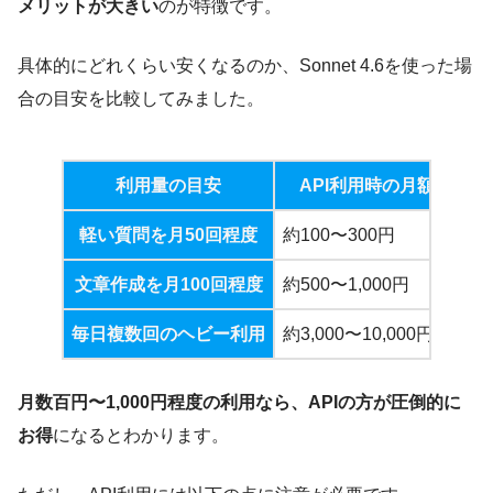
メリットが大きい
のが特徴です。
具体的にどれくらい安くなるのか、Sonnet 4.6を使った場
合の目安を比較してみました。
利用量の目安
API利用時の月額
P
軽い質問を月50回程度
約100〜300円
$2
文章作成を月100回程度
約500〜1,000円
$2
毎日複数回のヘビー利用
約3,000〜10,000円超
$2
月数百円〜1,000円程度の利用なら、APIの方が圧倒的に
お得
になるとわかります。