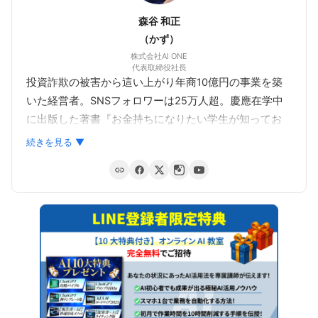
森谷 和正
（かず）
株式会社AI ONE
代表取締役社長
投資詐欺の被害から這い上がり年商10億円の事業を築
いた経営者。SNSフォロワーは25万人超。慶應在学中
に出版した著書『お金持ちになりたい学生が知ってお
くべき勉強よりも大切なこと』（秀和システム）は、
続きを見る ▼
2020年12月に有隣堂書店、2021年1月にTSUTAYAのビ
ジネス書ランキングで1位を獲得。
生徒数1,000人を超えるAIスクール『AI ONE』と、
5000名超在籍の『物販ONE』を運営。「AIで個人が収
益を最大化できる時代」を提唱している。受講生の自
由な働き方を支援する。