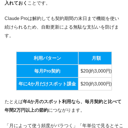
入れておく
ことです。
Claude Proは解約しても契約期間の末日まで機能を使い
続けられるため、自動更新による無駄な支払いを防げま
す。
利用パターン
月額
年
毎月Pro契約
$20(約3,000円)
$240
年に4か月だけスポット課金
$20(約3,000円)
$80(
たとえば
年4か月のスポット利用なら、毎月契約と比べて
年間2万円以上の節約
につながります。
「月によって使う頻度がバラつく」「年単位で見るとそこ