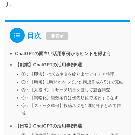
す。
目次
非表示
ChatGPTの面白い活用事例からヒントを得よう
【副業】ChatGPTの活用事例5選
①：【即決】バズるネタを絞り出すアイデア整理
②：【時短】1時間かかっていた構成作成を5分で完結
③：【丸投げ】リサーチ項目を渡して競合調査
④：【簡略化】複数案件は優先順位で迷わずこなす
⑤：【ストック確保】投稿ネタを1週間分まとめて作
成
【日常】ChatGPTの活用事例5選