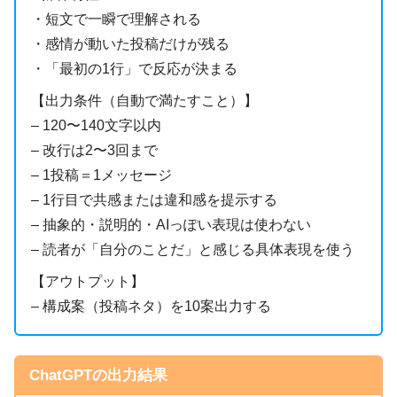
・短文で一瞬で理解される
・感情が動いた投稿だけが残る
・「最初の1行」で反応が決まる
【出力条件（自動で満たすこと）】
– 120〜140文字以内
– 改行は2〜3回まで
– 1投稿＝1メッセージ
– 1行目で共感または違和感を提示する
– 抽象的・説明的・AIっぽい表現は使わない
– 読者が「自分のことだ」と感じる具体表現を使う
【アウトプット】
– 構成案（投稿ネタ）を10案出力する
ChatGPTの出力結果