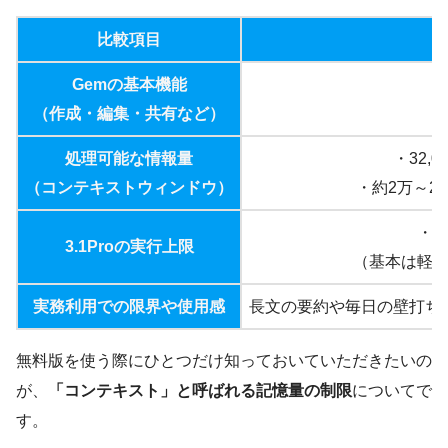
比較項目
Gemの基本機能
（作成・編集・共有など）
処理可能な情報量
・32,
（コンテキストウィンドウ）
・約2万～2万
・
3.1Proの実行上限
（基本は軽
実務利用での限界や使用感
長文の要約や毎日の壁打ち
無料版を使う際にひとつだけ知っておいていただきたいの
が、
「コンテキスト」と呼ばれる記憶量の制限
についてで
す。