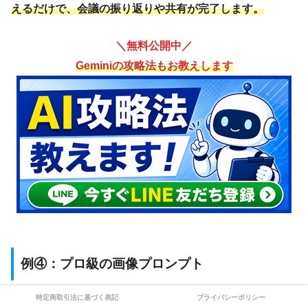
えるだけで、会議の振り返りや共有が完了します。
＼無料公開中／
Geminiの攻略法もお教えします
例④：プロ級の画像プロンプト
特定商取引法に基づく表記
プライバシーポリシー
難易度の高い画像生成プロンプトも、
専用のGemを用意