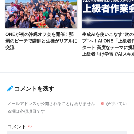
ONEが初の沖縄オフ会を開催！那
生成AIを使いこなす“次
覇のビーチで講師と生徒がリアルに
プ”へ！AI ONE「上級
交流
タート 高度なテーマに挑
上級者向け学習でAIスキ
コメントを残す
メールアドレスが公開されることはありません。
※
が付いてい
る欄は必須項目です
コメント
※