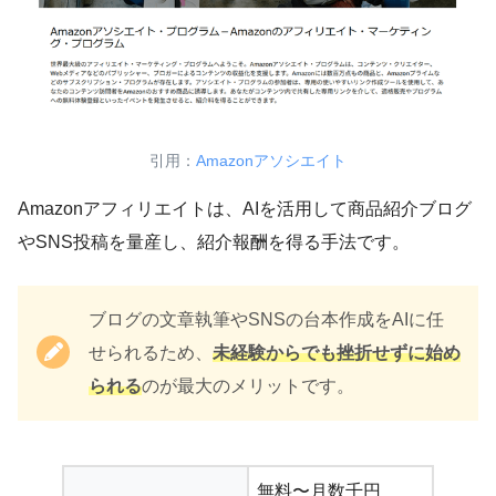
で変わっています。
だからこそ、AI ONEのようなAIスクールか
らの情報が有益なんですね。
引用：
Amazonアソシエイト
AIに精通している人が最新情報を教えてく
Amazonアフィリエイトは、AIを活用して商品紹介ブログ
れるので、正しい知識を学べますね。
やSNS投稿を量産し、紹介報酬を得る手法です。
AI ONEの公式LINEでは、
AIを正しく使いこ
ブログの文章執筆やSNSの台本作成をAIに任
なすための情報
を学べます。
せられるため、
未経験からでも挫折せずに始め
かず
まずはLINEで友だち登録をして、知識を活
られる
のが最大のメリットです。
かしてください！
無料〜月数千円