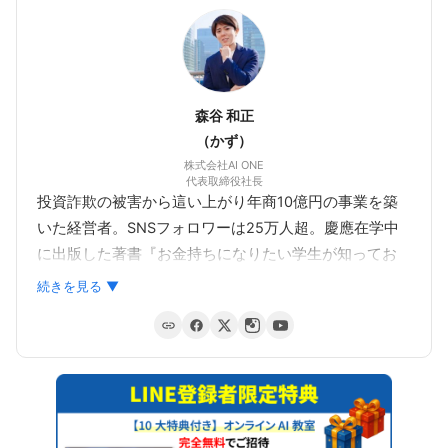
森谷 和正
（かず）
株式会社AI ONE
代表取締役社長
投資詐欺の被害から這い上がり年商10億円の事業を築
いた経営者。SNSフォロワーは25万人超。慶應在学中
に出版した著書『お金持ちになりたい学生が知ってお
くべき勉強よりも大切なこと』（秀和システム）は、
続きを見る ▼
2020年12月に有隣堂書店、2021年1月にTSUTAYAのビ
ジネス書ランキングで1位を獲得。
生徒数1,000人を超えるAIスクール『AI ONE』と、
5000名超在籍の『物販ONE』を運営。「AIで個人が収
益を最大化できる時代」を提唱している。受講生の自
これまで様々な経験をしてきました。
由な働き方を支援する。
今はその経験も活かし、皆さんをサポート