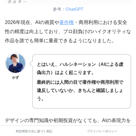
参考：
ChatGPT
2026年現在、AIの画質や
著作権
・商用利用における安全
性の精度は向上しており、プロ顔負けのハイクオリティな
作品を誰でも簡単に量産できるようになりました。
とはいえ、ハルシネーション（AIによる虚
偽出力）はよく起こります。
かず
最終的には人間の目で著作権や商用利用で
違反していないか、きちんと確認しましょ
う。
デザインの専門知識や初期投資がなくても、AIの表現力を
借りることで、世界中のAmazonユーザーに向けて自分の
特定商取引法に基づく表記
プライバシーポリシー