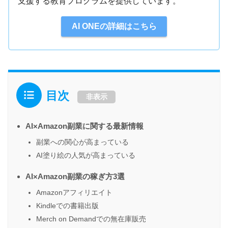
支援する教育プログラムを提供しています。
式ドキュメントや一次情報を参照
最新のプロンプトエンジニアリングやAIモデルに
AI ONEの詳細はこちら
関する技術的知見をもとに解説
実際の受講生へのアンケート調査や、実務での活
用事例に基づくリアルな情報を掲載
目次
非表示
AI×Amazon副業に関する最新情報
副業への関心が高まっている
AI塗り絵の人気が高まっている
参照元
引用・参照内容の例
AI×Amazon副業の稼ぎ方3選
AI事業者ガイドライ
Amazonアフィリエイト
総務省・経済産業省
ン
Kindleでの書籍出版
Merch on Demandでの無在庫販売
公式リリース・API