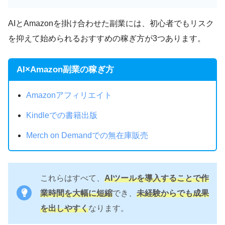
AIとAmazonを掛け合わせた副業には、初心者でもリスク
を抑えて始められるおすすめの稼ぎ方が3つあります。
AI×Amazon副業の稼ぎ方
最初はみんな不安なんです。
でも勇気を持って挑戦することが大切だと
Amazonアフィリエイト
かず
思います。
Kindleでの書籍出版
Merch on Demandでの無在庫販売
成功させるためには、正しい知識を学ぶこ
50万円
中村さんは
の利益創出を達成して
とが必要です！
います！
かず
かず
30万円
平松さんは
の利益創出を達成して
これらはすべて、
AIツールを導入することで作
います！
AI ONEの公式LINEでは、AIに関する情報を
業時間を大幅に短縮
でき、
未経験からでも成果
かず
在宅かつスキマ時間で稼げる
のが主婦にと
提供しています。
を出しやすく
なります。
って一番有難いですよね。
かず
中村さん
まずはLINEで友だち登録してみて下さい！