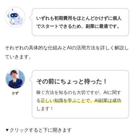
正しいAI知識を学ぶことが大切だと実感し
最初は不安だと思いますが、勇気を出して
ました。
下さい！
平松さん
知識ゼロでも始められたので、きっと大丈
いずれも初期費用をほとんどかけずに個人
夫ですよ。
でスタートできるため、副業に最適です。
それぞれの具体的な仕組みとAIの活用方法を詳しく解説し
ていきます。
その前にちょっと待った！
稼ぐ方法を知るのも大切ですが、AIに関す
かず
る
正しい知識を学ぶことで、AI副業は成功
します！
▼クリックすると下に開きます