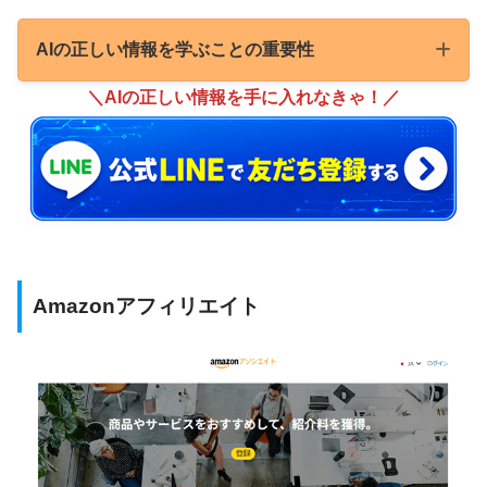
AIの正しい情報を学ぶことの重要性
＼AIの正しい情報を手に入れなきゃ！／
AIは日々進化しています！
1年前はAIで出来なかったことが、今では瞬
時にできるなんてこともよくあります。
便利な反面、
使い方を誤ると法律違反にな
Amazonアフィリエイト
る
こともあります。
かず
AIの利用規約も変わるため、
正しい情報に
基づいてAIを使う必要
があります。
しかし、AIの進化は日々目まぐるしい勢い