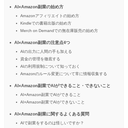
各AI開発企業
利用規約・セキュリ
AI×Amazon副業の始め方
（OpenAI等）
ティポリシー
Amazonアフィリエイトの始め方
Kindleでの書籍出版の始め方
AI利活用における情
Merch on Demandでの無在庫販売の始め方
独立行政法人 情報処
報セキュリティ動
理推進機構（IPA）
AI×Amazon副業の注意点4つ
向・ガイドライン
AIの出力に人間の手も加える
資金の管理を徹底する
AIの利用規制について知っておく
Amazonのルール変更について常に情報収集する
AI×Amazon副業でAIができること・できないこと
AI×Amazon副業でAIができること
AI×Amazon副業でAIができないこと
AI×Amazon副業に関するよくある質問
AIで副業をするのは怪しいですか？