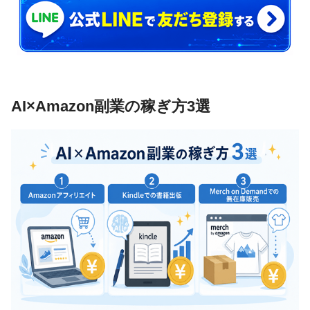
躍している小高さんは、
AIでの効率化
を実
かず
践しています。
僕は副業をしているんですが、
タスク管理
も全てAIに任せて
いますよ。
AI×Amazon副業の稼ぎ方3選
小高さん
初月で30万円の利益
AIを使い始めた
を出しました！
使い始めたタイミングで利益を出すなんて
流石です！
かず
AI副業で実績を出している人は他にもいま
すよ。