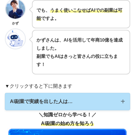
でも、
うまく使いこなせばAIでの副業は可
能
ですよ。
かず
かずさんは、AIを活用して年商10億を達成
しました。
副業でもAIはきっと皆さんの役に立ちま
す！
▼クリックすると下に開きます
AI副業で実績を出した人は…
＼知識ゼロから学べる！／
AI副業の始め方を知ろう
AI ONEの元受講生で、今は講師としても活